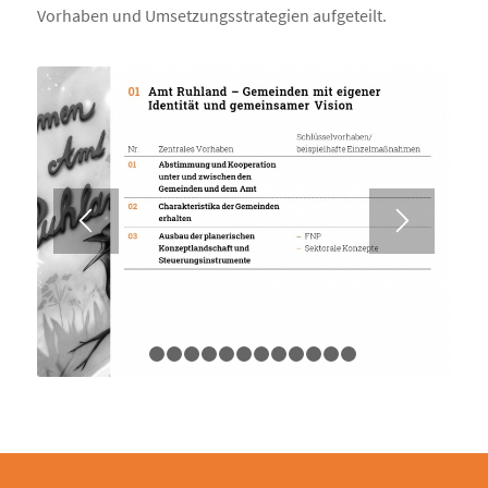
Vorhaben und Umsetzungsstrategien aufgeteilt.
1
2
3
4
5
6
7
8
9
10
11
12
13