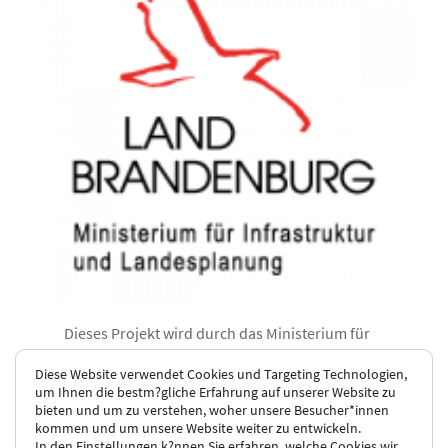
Di
eses Projekt wird durch das Ministerium für
Infrastruktur und Landesplanung (MIL) des
Diese Website verwendet Cookies und Targeting Technologien,
Landes Brandenburg gefördert.
um Ihnen die bestm?gliche Erfahrung auf unserer Website zu
bieten und um zu verstehen, woher unsere Besucher*innen
kommen und um unsere Website weiter zu entwickeln.
In den
Einstellungen
k?nnen Sie erfahren, welche Cookies wir